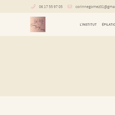
06 17 55 97 05
3 rue des Potiers
31000 Toulouse
L’INSTITUT
ÉPILATI
06 17 55 97 05
Adresse email de réception

En cochant cette case, vous consentez à recevoir nos propositions commerciales à