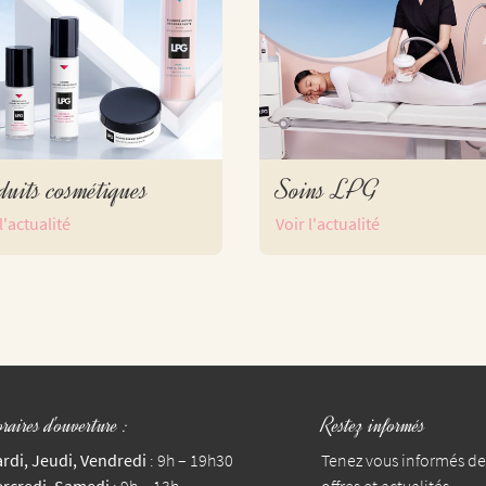
duits cosmétiques
Soins LPG
l'actualité
Voir l'actualité
raires d'ouverture :
Restez informés
rdi, Jeudi, Vendredi
: 9h – 19h30
Tenez vous informés de