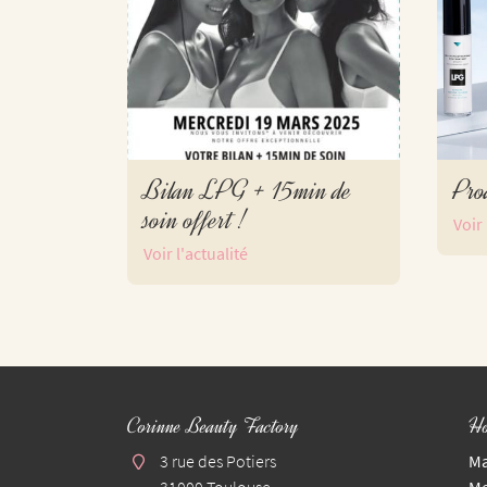
Bilan LPG + 15min de
Pro
soin offert !
Voir 
Voir l'actualité
Corinne Beauty Factory
Ho
3 rue des Potiers
Ma