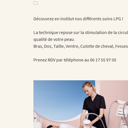
email indiqué ci-dessus. Vous pouvez vous désinscrire à tout moment en utilisant

de désinscription
.
Découvrez en institut nos différents soins LPG !
INSCRIPTION
La technique repose sur la stimulation de la circu
qualité de votre peau
.
Bras, Dos, Taille, Ventre, Culotte de cheval, Fesse
Prenez RDV par téléphone au 06 17 55 97 05