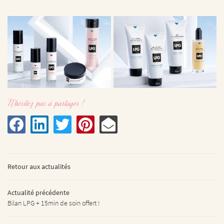
N'hésitez pas à partager !
Une question ?
L’INSTITUT
Retour aux actualités
ÉPILATION
06 17 55 97 05
Actualité précédente
S VISAGES – CORPS
Bilan LPG + 15min de soin offert !
RES PRESTATIONS