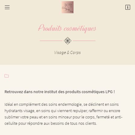


3 rue des Potiers
31000 Toulouse
Produits cosmétiques
06 17 55 97 05
Visage & Corps

Retrouvez dans notre institut des produits cosmétiques LPG !
Adresse email de réception

Idéal en complément des soins endermologie, se déclinent en soins
En cochant cette case, vous consentez à recevoir nos propositions commerciales à l'adresse
email indiqué ci-dessus. Vous pouvez vous désinscrire à tout moment en utilisant
le
hydratants visage, en soins qui viennent repulper, raffermir ou encore
formulaire de désinscription
.
sublimer votre peau et en soins minceur pour le corps, fermeté et anti-
cellulite pour répondre aux besoins de tous nos clients.
INSCRIPTION