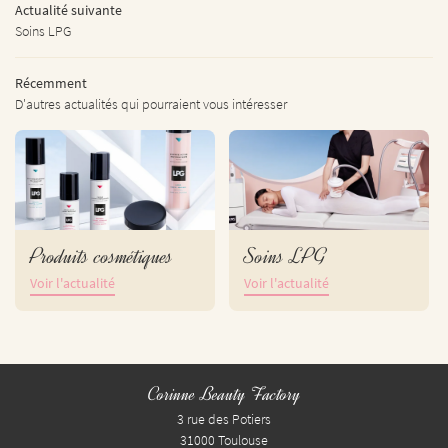
Actualité suivante
Soins LPG
S GAMMES SOINS
 DE NOS PRESTATIONS
Restez informés
Récemment
D'autres actualités qui pourraient vous intéresser
TARIFS LPG
INSCRIPTION NEWSL
AVIS
ACTUALITÉS
Rejoignez-nous
CONTACT
Produits cosmétiques
Soins LPG
Voir l'actualité
Voir l'actualité
Corinne Beauty Factory
3 rue des Potiers
31000 Toulouse