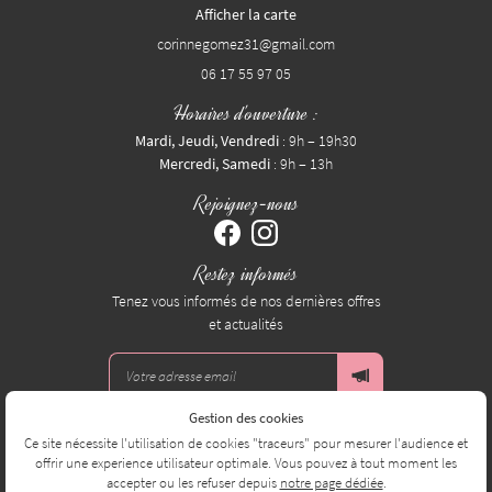
Afficher la carte
06 17 55 97 05
Horaires d'ouverture :
Mardi, Jeudi, Vendredi
: 9h – 19h30
Mercredi, Samedi
: 9h – 13h
Rejoignez-nous
Restez informés
Tenez vous informés de nos dernières offres
et actualités
Gestion des cookies
Mentions Légales
Ce site nécessite l'utilisation de cookies "traceurs" pour mesurer l'audience et
Conditions générales d'utilisation
offrir une experience utilisateur optimale. Vous pouvez à tout moment les
Politique de confidentialité
accepter ou les refuser depuis
notre page dédiée
.