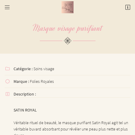


3 rue des Potiers
31000 Toulouse
Masque visage purifiant
06 17 55 97 05
Catégorie :
Soins visage

Marque :
Folies Royales

Adresse email de réception

Description :

En cochant cette case, vous consentez à recevoir nos propositions commerciales à l'adresse
email indiqué ci-dessus. Vous pouvez vous désinscrire à tout moment en utilisant
le
SATIN ROYAL
formulaire de désinscription
.
Véritable rituel de beauté, le masque purifiant Satin Royal agit tel un
INSCRIPTION
véritable buvard absorbant pour révéler une peau plus nette et plus