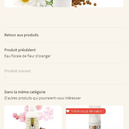
L’INSTITUT
ÉPILATION
06 17 55 97 05
S VISAGES – CORPS
Retour aux produits
RES PRESTATIONS
S GAMMES SOINS
Produit précédent
Eau florale de fleur d'oranger
 DE NOS PRESTATIONS
Restez informés
TARIFS LPG
Produit suivant
INSCRIPTION NEWSL
-
AVIS
Dans la même catégorie
ACTUALITÉS
Rejoignez-nous
D'autres produits qui pourraient vous intéresser
CONTACT
Notre coup de cœur !
