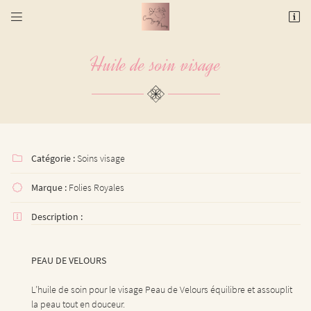


3 rue des Potiers
31000 Toulouse
Huile de soin visage
06 17 55 97 05
Catégorie :
Soins visage

Marque :
Folies Royales

Adresse email de réception

Description :

En cochant cette case, vous consentez à recevoir nos propositions commerciales à l'adresse
email indiqué ci-dessus. Vous pouvez vous désinscrire à tout moment en utilisant
le
formulaire de désinscription
.
PEAU DE VELOURS
L’huile de soin pour le visage Peau de Velours équilibre et assouplit
INSCRIPTION
la peau tout en douceur.