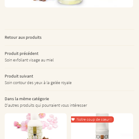
L’INSTITUT
ÉPILATION
06 17 55 97 05
S VISAGES – CORPS
Retour aux produits
RES PRESTATIONS
S GAMMES SOINS
Produit précédent
Soin exfoliant visage au miel
 DE NOS PRESTATIONS
Restez informés
TARIFS LPG
Produit suivant
INSCRIPTION NEWSL
Soin contour des yeux à la gelée royale
AVIS
Dans la même catégorie
ACTUALITÉS
Rejoignez-nous
D'autres produits qui pourraient vous intéresser
CONTACT
Notre coup de cœur !
